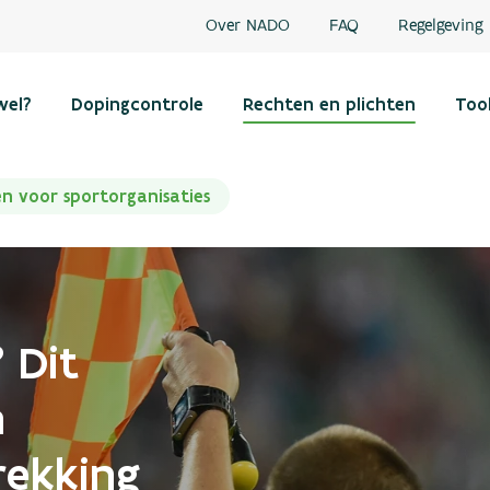
Over NADO
FAQ
Regelgeving
wel?
Dopingcontrole
Rechten en plichten
Too
n voor sportorganisaties
 Dit
n
rekking