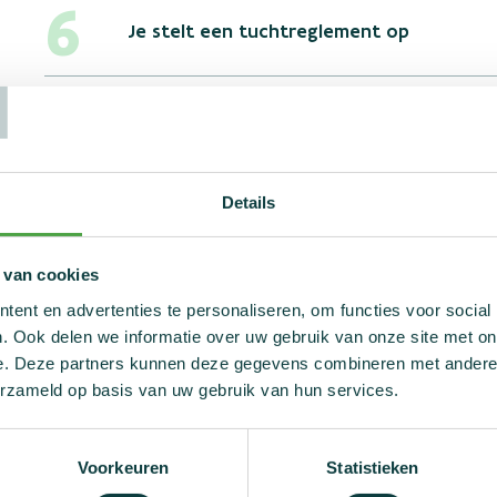
Je stelt een tuchtreglement op
T
Je meldt eventuele dopingpraktijken aa
Details
 van cookies
ent en advertenties te personaliseren, om functies voor social
Heeft jouw organisatie al een do
. Ook delen we informatie over uw gebruik van onze site met on
e. Deze partners kunnen deze gegevens combineren met andere i
erzameld op basis van uw gebruik van hun services.
Willen we in Vlaanderen een sterk en doeltreffend a
sportfederaties en NADO Vlaanderen de handen in elk
codewoord.
Voorkeuren
Statistieken