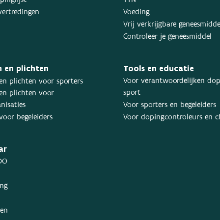
inglijst
TTN
ertredingen
Voeding
Vrij verkrijgbare geneesmidd
Controleer je geneesmiddel
 en plichten
Tools en educatie
Voor verantwoordelijken dop
en plichten voor sporters
sport
en plichten voor
nisaties
Voor sporters en begeleiders
voor begeleiders
Voor dopingcontroleurs en 
ar
DO
ing
ken