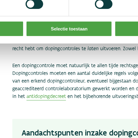
Wist je dat je als sportfeder
dopingcontroles te laten uit
Selectie toestaan
Sportfederaties hebben het initiatiefrecht inzake dopingco
laten
recht hebt om dopingcontroles te
uitvoeren. Zowel 
Een dopingcontrole moet natuurlijk te allen tijde rechtsge
Dopingcontroles moeten een aantal duidelijke regels volge
van een erkend dopingcontroleur, eventueel bijgestaan 
geaccrediteerd controlelaboratorium gewerkt worden en d
in het
antidopingdecreet
en het bijbehorende uitvoeringsb
Aandachtspunten inzake dopingc