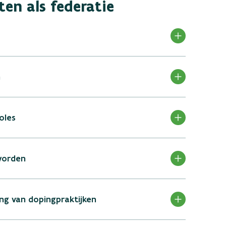
hten als federatie
n
oles
worden
ding van dopingpraktijken