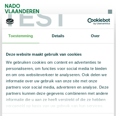
TEST
Me
Wat mag niet?
Wat mag wel?
Home
Dopingcontrole
Toestemming
Details
Over
Rechten en plichten
Deze website maakt gebruik van cookies
Wie zoekt die vindt
Tools en educatie
We gebruiken cookies om content en advertenties te
personaliseren, om functies voor social media te bieden
Meldpunt dopingmisbruik
en om ons websiteverkeer te analyseren. Ook delen we
informatie over uw gebruik van onze site met onze
partners voor social media, adverteren en analyse. Deze
Over NADO
partners kunnen deze gegevens combineren met andere
FAQ
informatie die u aan ze heeft verstrekt of die ze hebben
Er zijn geen resultaten gevonden voor deze zoekopdracht.
verzameld op basis van uw gebruik van hun services.
Regelgeving