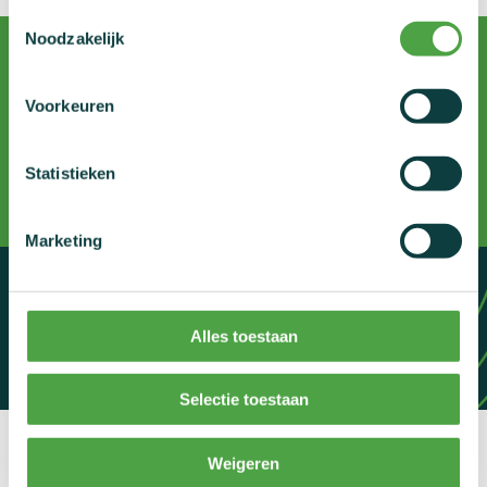
Nieuws
Toestemmingsselectie
Noodzakelijk
Statistieken
NADO Vlaanderen
Links
Voorkeuren
Contact
onze sociale media
Statistieken
Marketing
Samen voor fairplay
Alles toestaan
Dopingvrij Vlaanderen
Selectie toestaan
Weigeren