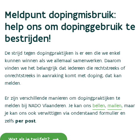
Nieuws
Meldpunt dopingmisbruik:
Statistieken
Links
help ons om dopinggebruik te
Contact
bestrijden!
De strijd tegen dopingpraktijken is er een die we enkel
kunnen winnen als we allemaal samenwerken. Daarom
vinden we het belangrijk dat iedereen die rechtstreeks of
onrechtstreeks in aanraking komt met doping, dat kan
melden.
Er zijn verschillende manieren om dopingpraktijken te
melden bij NADO Vlaanderen. Je kan ons
bellen
,
mailen
, maar
je kan ons ook verwittigen via onderstaand formulier en
per post
zelfs
.
Wat als je twijfelt?