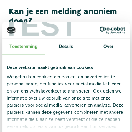
Nieuws
Kan je een melding anoniem
Statistieken
TEST
doen?
Links
Contact
Je hoeft je melding overigens niet met naam en toenaam
anoniem
Elke melding
te doen. Het kan ook
.
die we
Toestemming
Details
Over
wordt onderzocht
binnenkrijgen,
. We behandelen elke
melding strikt vertrouwelijk. Er wordt daarom niet
verder over gecommuniceerd.
Deze website maakt gebruik van cookies
We gebruiken cookies om content en advertenties te
Wat als je zelf betrokken
personaliseren, om functies voor social media te bieden
en om ons websiteverkeer te analyseren. Ook delen we
bent?
informatie over uw gebruik van onze site met onze
partners voor social media, adverteren en analyse. Deze
Als blijkt dat je zelf betrokken bent bij een
partners kunnen deze gegevens combineren met andere
dopingovertreding die je zelf meldt, dan kan dit
informatie die u aan ze heeft verstrekt of die ze hebben
gevolgen hebben voor je anonimiteit. Ook dan zullen we
verzameld op basis van uw gebruik van hun services.
altijd
dit
voor de tuchtprocedure start met je bespreken.