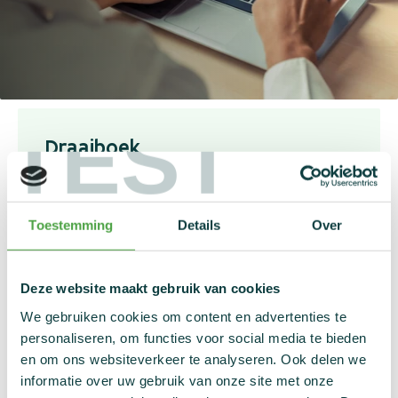
Nieuws
Statistieken
Links
Contact
TEST
Draaiboek
In het draaiboek kun je alle nuttige informatie
over een dopingcontrole terugvinden.
Toestemming
Details
Over
Deze website maakt gebruik van cookies
Beschikbaarheidsmodule
We gebruiken cookies om content en advertenties te
personaliseren, om functies voor social media te bieden
en om ons websiteverkeer te analyseren. Ook delen we
Gebruik deze link om naar de
informatie over uw gebruik van onze site met onze
beschikbaarheidsmodule te navigeren.