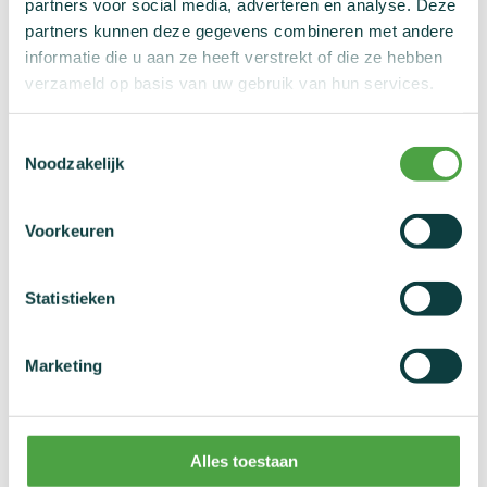
partners voor social media, adverteren en analyse. Deze
partners kunnen deze gegevens combineren met andere
informatie die u aan ze heeft verstrekt of die ze hebben
verzameld op basis van uw gebruik van hun services.
Elektronisch verslag
Toestemmingsselectie
Noodzakelijk
Vul hier na elke controle het elektronisch verslag
in.
Voorkeuren
Statistieken
Verslag oproeping
dopingcontrole
Marketing
In dit verslag kan je het verloop van de oproeping
beschrijven.
Alles toestaan