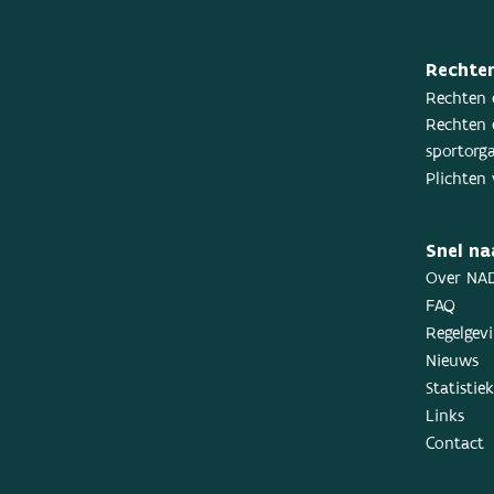
Rechten
Rechten 
Rechten 
sportorga
Plichten 
Snel na
Over NA
FAQ
Regelgev
Nieuws
Statistie
Links
Contact