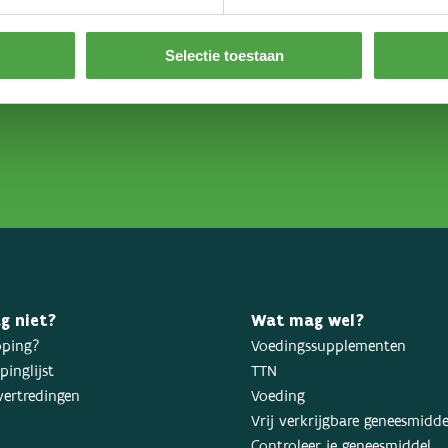
Selectie toestaan
g niet?
Wat mag wel?
oping?
Voedingssupplementen
inglijst
TTN
ertredingen
Voeding
Vrij verkrijgbare geneesmidd
Controleer je geneesmiddel