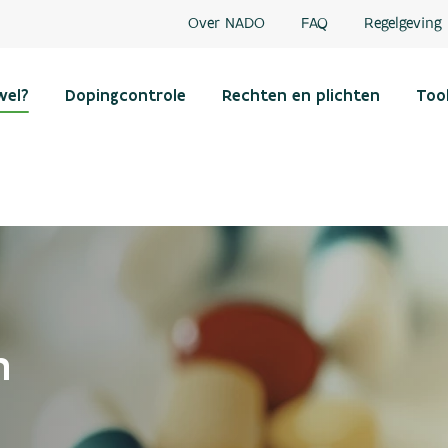
Over NADO
FAQ
Regelgeving
wel?
Dopingcontrole
Rechten en plichten
Too
n