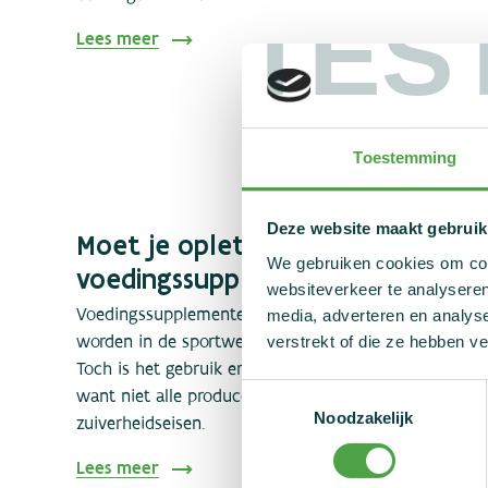
TES
Lees meer
Toestemming
Deze website maakt gebruik
Moet je opletten met
We gebruiken cookies om cont
voedingssupplementen?
websiteverkeer te analyseren
media, adverteren en analys
Voedingssupplementen zijn toegelaten. Ze
verstrekt of die ze hebben v
worden in de sportwereld zelfs veel gebruikt.
Toch is het gebruik ervan niet zonder gevaar,
Toestemmingsselectie
want niet alle producenten hanteren strikte
Noodzakelijk
zuiverheidseisen.
Lees meer