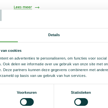
T
Lees meer
Details
 van cookies
Hoe veilig is voeding?
ent en advertenties te personaliseren, om functies voor social
"Cero coma cero cero cero cero cero cero cero
. Ook delen we informatie over uw gebruik van onze site met on
cero cero cero cinco gramos"
: het verhaal van
e. Deze partners kunnen deze gegevens combineren met andere i
Alberto Contador
kennen we allemaal. Hoe
erzameld op basis van uw gebruik van hun services.
veilig zijn bijvoorbeeld vlees en energierepen
eigenlijk?
Voorkeuren
Statistieken
Lees meer