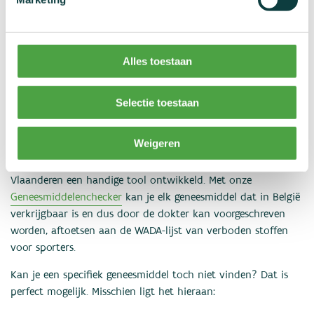
Bètablokkers
Alles toestaan
Bevat jouw geneesmiddel een
Selectie toestaan
van de verboden stoffen?
Weigeren
Omdat de Dopinglijst van het WADA heel wat legale veel
gebruikte geneesmiddelen bevat, hebben we bij NADO
Vlaanderen een handige tool ontwikkeld. Met onze
Geneesmiddelenchecker
kan je elk geneesmiddel dat in België
verkrijgbaar is en dus door de dokter kan voorgeschreven
worden, aftoetsen aan de WADA-lijst van verboden stoffen
voor sporters.
Kan je een specifiek geneesmiddel toch niet vinden? Dat is
perfect mogelijk. Misschien ligt het hieraan: