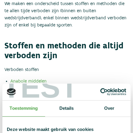
We maken een onderscheid tussen stoffen en methoden die
te allen tijde verboden zijn (binnen en buiten
wedstrijdverband), enkel binnen wedstrijdverband verboden
zijn of enkel bij bepaalde sporten.
Stoffen en methoden die altijd
verboden zijn
Verboden stoffen
TEST
Anabole middelen
Peptidehormonen, groeifactoren, verwante stoffen en
mimetica
Bèta-2 agonisten
Toestemming
Details
Over
Hormoon- en metabole modulatoren
Diuretica en andere maskerende middelen
Niet erkende stoffen
Deze website maakt gebruik van cookies