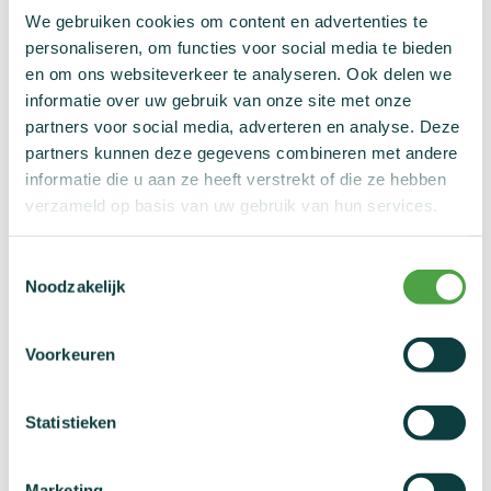
Verboden methoden
We gebruiken cookies om content en advertenties te
personaliseren, om functies voor social media te bieden
Manipulatie van bloed en bloedcomponenten
en om ons websiteverkeer te analyseren. Ook delen we
Chemische en fysieke manipulatie
informatie over uw gebruik van onze site met onze
Genetische- en celdoping
partners voor social media, adverteren en analyse. Deze
partners kunnen deze gegevens combineren met andere
Stoffen die binnen
informatie die u aan ze heeft verstrekt of die ze hebben
verzameld op basis van uw gebruik van hun services.
wedstrijdverband verboden zijn
Toestemmingsselectie
Stimulantia
Noodzakelijk
Narcotica
Cannabinoïden
Glucocorticoïden
Voorkeuren
Stoffen die bij bepaalde
Statistieken
sporten verboden zijn
Marketing