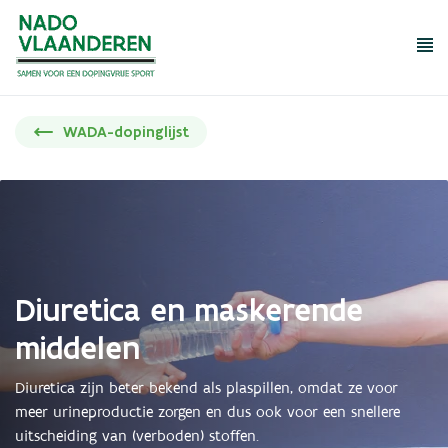
Me
Wat mag niet?
Wat mag wel?
WADA-dopinglijst
Dopingcontrole
Rechten en plichten
Tools en educatie
Meldpunt dopingmisbruik
Diuretica en maskerende
middelen
Over NADO
FAQ
Diuretica zijn beter bekend als plaspillen, omdat ze voor
meer urineproductie zorgen en dus ook voor een snellere
Regelgeving
uitscheiding van (verboden) stoffen.