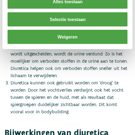
Alles toestaan
gewichtsklasse uitkomen. Soms is een laag gewicht ook
gunstig voor de prestatie, zoals in de klimsport of de
paardensport. Als een jockey minder weegt, kunnen paard
Selectie toestaan
en jockey hogere snelheden halen en hoger en verder
springen.
Weigeren
Het gebruik van diuretica leidt tot een lagere concentratie
van verboden stoffen in de urine. Doordat er meer water
wordt uitgescheiden, wordt de urine verdund. Zo is het
moeilijker om verboden stoffen in de urine aan te tonen.
Diuretica helpen ook om verboden stoffen sneller uit het
lichaam te verwijderen.
Diuretica kunnen ook gebruikt worden om ‘droog’ te
worden. Door het vochtverlies verdwijnt ook het vocht
tussen de spieren en de huid, met als resultaat dat
spiergroepen duidelijker zichtbaar worden. Dit komt
vooral voor in bodybuilding.
Bijwerkingen van diuretica