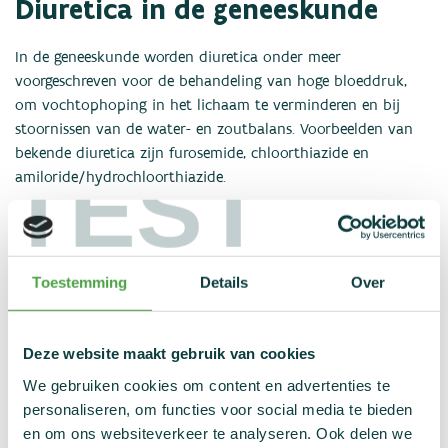
Diuretica in de geneeskunde
In de geneeskunde worden diuretica onder meer
voorgeschreven voor de behandeling van hoge bloeddruk,
om vochtophoping in het lichaam te verminderen en bij
stoornissen van de water- en zoutbalans. Voorbeelden van
bekende diuretica zijn furosemide, chloorthiazide en
TEST
amiloride/hydrochloorthiazide.
Maskeren van dopinggebruik
Toestemming
Details
Over
Diuretica en maskerende middelen staan op de lijst met
verboden stoffen omdat ze het gebruik van doping kunnen
verdoezelen. Een voorbeeld hiervan is probenecide.
Deze website maakt gebruik van cookies
Vaak worden er ook maskerende middelen gebruikt om het
We gebruiken cookies om content en advertenties te
bloedplasmavolume te verhogen en zo het gebruik van
personaliseren, om functies voor social media te bieden
doping te verdoezelen. Een voorbeeld van zo'n stof is HES
en om ons websiteverkeer te analyseren. Ook delen we