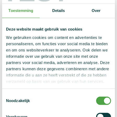
Voorlopige schorsing
Toestemming
Details
Over
Tijdens de voorlopige schorsing, dus voor het bevoegde
disciplinair orgaan een definitieve uitspraak over jouw case
Deze website maakt gebruik van cookies
heeft gedaan, mag je aan geen enkele wedstrijd deelnemen.
We gebruiken cookies om content en advertenties te
personaliseren, om functies voor social media te bieden
Je hebt dan als sporter wel recht op een hoorzitting. Daarin
en om ons websiteverkeer te analyseren. Ook delen we
kan je beargumenteren waarom de voorlopige schorsing
informatie over uw gebruik van onze site met onze
volgens jou niet terecht is. Als NADO Vlaanderen je
partners voor social media, adverteren en analyse. Deze
argumenten niet weerhoudt, dan heb je het recht om op
partners kunnen deze gegevens combineren met andere
eigen kosten een tegenanalyse van het B-staal te laten
informatie die u aan ze heeft verstrekt of die ze hebben
uitvoeren.
verzameld op basis van uw gebruik van hun services.
Definitieve uitspraak in de
Toestemmingsselectie
dopingrechtbank
Noodzakelijk
Pas in de bevoegde dopingrechtbank wordt je zaak ten
Voorkeuren