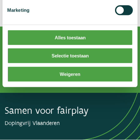
Marketing
Alles toestaan
NADO Vlaanderen
Selectie toestaan
onze sociale media
Weigeren
Samen voor fairplay
Dopingvrij Vlaanderen