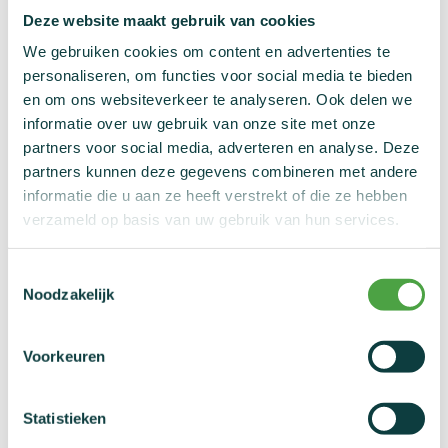
Nieuws
Deze website maakt gebruik van cookies
Testresultaat
Statistieken
We gebruiken cookies om content en advertenties te
Links
personaliseren, om functies voor social media te bieden
Je kan jouw testresultaat hier opvragen aan de hand van
en om ons websiteverkeer te analyseren. Ook delen we
Contact
jouw unieke code (codenummer van het urinestaal - 7 cijfers)
informatie over uw gebruik van onze site met onze
die je tijdens je controle kreeg. Hou er rekening mee dat de
partners voor social media, adverteren en analyse. Deze
resultaten in het beste geval pas na drie weken bekend zijn.
partners kunnen deze gegevens combineren met andere
informatie die u aan ze heeft verstrekt of die ze hebben
verzameld op basis van uw gebruik van hun services.
Toestemmingsselectie
Noodzakelijk
Voorkeuren
Statistieken