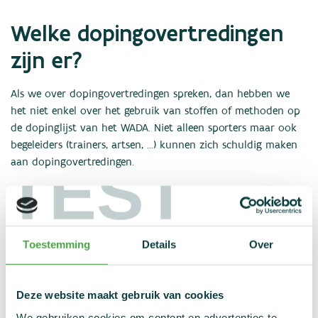
Nieuws
Welke dopingovertredingen
Statistieken
Links
zijn er?
Contact
Als we over dopingovertredingen spreken, dan hebben we
het niet enkel over het gebruik van stoffen of methoden op
de dopinglijst van het WADA. Niet alleen sporters maar ook
begeleiders (trainers, artsen, ...) kunnen zich schuldig maken
TEST
aan dopingovertredingen.
Toestemming
Details
Over
Er zijn in totaal 11
verschillende
Deze website maakt gebruik van cookies
dopingovertredingen:
We gebruiken cookies om content en advertenties te