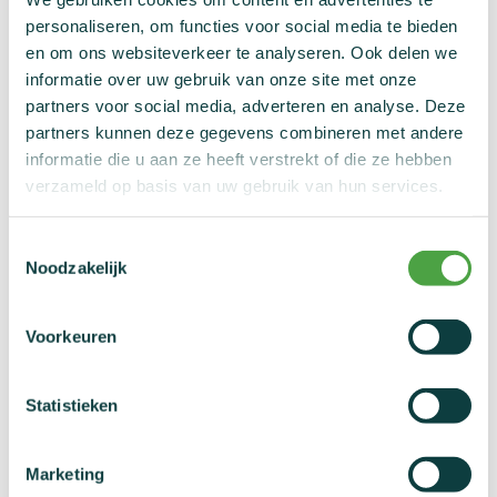
Aanwezigheid van verboden stoffen of
personaliseren, om functies voor social media te bieden
methoden
en om ons websiteverkeer te analyseren. Ook delen we
informatie over uw gebruik van onze site met onze
(Poging tot) Gebruik van verboden
partners voor social media, adverteren en analyse. Deze
stoffen of methoden
partners kunnen deze gegevens combineren met andere
informatie die u aan ze heeft verstrekt of die ze hebben
verzameld op basis van uw gebruik van hun services.
Bezit van een verboden stof of methode
Toestemmingsselectie
Noodzakelijk
(Poging tot) Fraude bij de dopingcontrole
(Poging tot) Handel in een verboden stof
Voorkeuren
of methode
Statistieken
Gebrekkige medewerking
Marketing