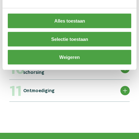
Fouten tegen de verblijfsgegevens
Alles toestaan
Medeplichtigheid
Selectie toestaan
(Poging tot) Toediening
Weigeren
Samenwerking met dopingzondaars in
schorsing
Ontmoediging