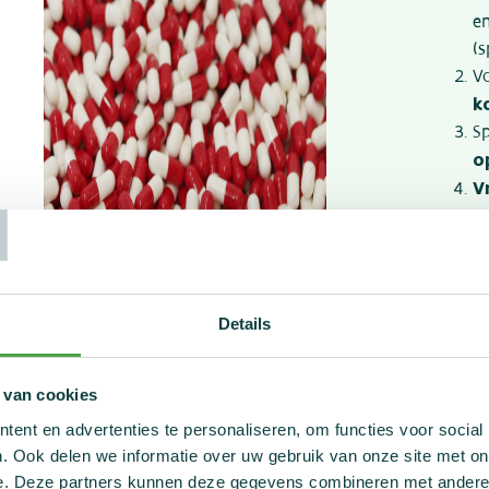
e
(s
V
k
S
o
T
V
v
v
v
vo
Details
R
on
 van cookies
ent en advertenties te personaliseren, om functies voor social
. Ook delen we informatie over uw gebruik van onze site met on
e. Deze partners kunnen deze gegevens combineren met andere i