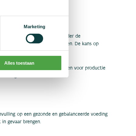
esmiddelen?
Marketing
delen is dat geneesmiddelen onder de
ge zuiverheidseisen moet voldoen. De kans op
o goed als nihil.
Alles toestaan
arin gelden minder strenge eisen voor productie
rvuiling.
nvulling op een gezonde en gebalanceerde voeding
 in gevaar brengen.