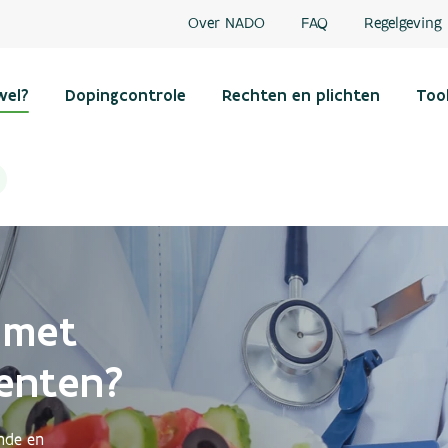
Over NADO
FAQ
Regelgeving
wel?
Dopingcontrole
Rechten en plichten
Too
 met
enten?
onde en