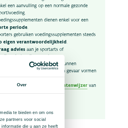
nkel een aanvulling op een normale gezonde
port)voeding.
oedingssupplementen dienen enkel voor een
orte periode
.
porters gebruiken voedingssupplementen steeds
p eigen verantwoordelijkheid
.
raag advies
aan je sportarts of
oedingsdeskundige voor je met
oedingssupplementen start. Ze kunnen
erboden stoffen bevatten die een gevaar vormen
or je gezondheid.
Over
supplementenwijzer
aadpleeg de handige
van
ze Nederlandse collega’s.
 media te bieden en om ons
ze partners voor social
nformatie die u aan ze heeft