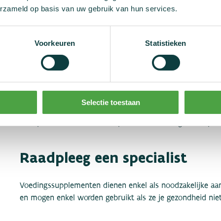
erzameld op basis van uw gebruik van hun services.
Wat is het verschil met gene
Voorkeuren
Statistieken
Het verschil tussen voedingssupplementen en geneesmid
geneesmiddelenwet vallen, waardoor de productie aan ho
vervuiling van een geneesmiddel met doping is daardoor z
Selectie toestaan
Voedingssuplementen vallen onder de Warenwetgeving. Da
en lopen dus zelfs bonafide producenten het gevaar op ve
Raadpleeg een specialist
Voedingssupplementen dienen enkel als noodzakelijke aa
en mogen enkel worden gebruikt als ze je gezondheid niet