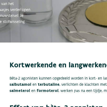
 van het
aasjes verder open
nuwstelsel: ze
e stofwisseling.
Kortwerkende en langwerken
Bèta-2 agonisten kunnen opgedeeld worden in kort- en l
salbutamol
terbutaline
en
, verlichten de klachten me
salmeterol
formoterol
en
, werken pas na een tijdje, m