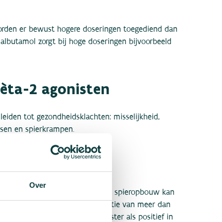
orden er bewust hogere doseringen toegediend dan
albutamol zorgt bij hoge doseringen bijvoorbeeld
bèta-2 agonisten
eiden tot gezondheidsklachten: misselijkheid,
issen en spierkrampen.
l en formoterol
Over
l bij hoge doseringen voor extra spieropbouw kan
ordt er in de urine een concentratie van meer dan
n beschouwen we het urinemonster als positief in