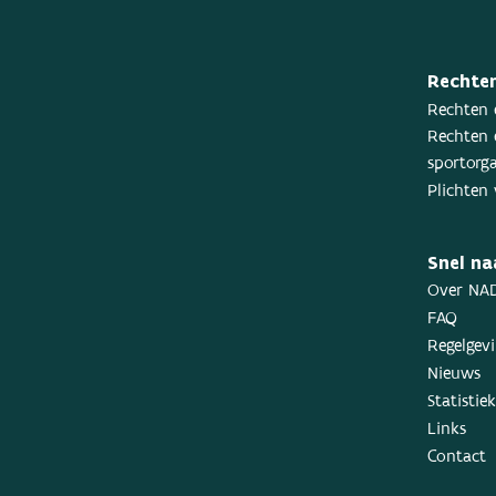
Rechten
Rechten 
Rechten 
sportorga
Plichten 
Snel na
Over NA
FAQ
Regelgev
Nieuws
Statistie
Links
Contact