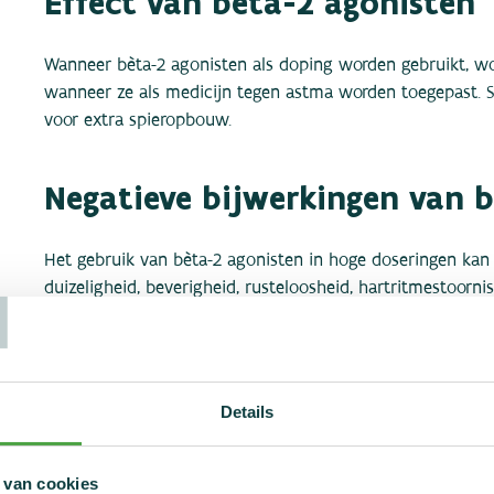
Effect van bèta-2 agonisten
Wanneer bèta-2 agonisten als doping worden gebruikt, w
wanneer ze als medicijn tegen astma worden toegepast. S
voor extra spieropbouw.
Negatieve bijwerkingen van 
T
Het gebruik van bèta-2 agonisten in hoge doseringen kan l
duizeligheid, beverigheid, rusteloosheid, hartritmestoorn
Grenswaarde voor salbutamo
Details
Voor salbutamol geldt een grenswaarde, omdat het midde
zorgen. In dat geval werkt het als een anabool middel. W
1000 nanogram salbutamol per milliliter aangetroffen, da
 van cookies