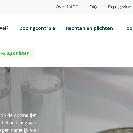
Over NADO
FAQ
Regelgeving
wel?
Dopingcontrole
Rechten en plichten
Too
a-2 agonisten
op de dopinglijst.
e behandeling van
rgen namelijk voor