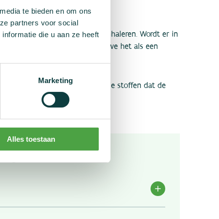
d van een TTN.
 media te bieden en om ons
ze partners voor social
nformatie die u aan ze heeft
aal 54 microgram per 24 uur inhaleren. Wordt er in
r aangetroffen, dan beschouwen we het als een
Marketing
pgesteld. Toch geldt ook voor die stoffen dat de
r toestemming staat vermeld.
Alles toestaan
2 agonisten