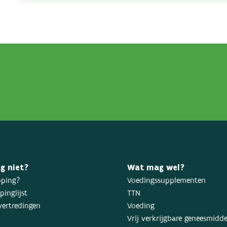
g niet?
Wat mag wel?
oping?
Voedingssupplementen
inglijst
TTN
ertredingen
Voeding
Vrij verkrijgbare geneesmidd