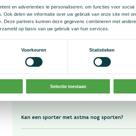
de categorie anabole middelen, ongeacht de aanwezighei
ent en advertenties te personaliseren, om functies voor social
. Ook delen we informatie over uw gebruik van onze site met on
e. Deze partners kunnen deze gegevens combineren met andere i
Ook voor formoterol geldt een grenswaarde: je mag maxim
erzameld op basis van uw gebruik van hun services.
de urine een concentratie van 30 nanogram per millilite
positieve test in de categorie anabole middelen.
Voorkeuren
Statistieken
Voor de andere bèta-2 agonisten is er geen grenswaarde o
sporter altijd de dosering moet volgen die op zijn of haa
Selectie toestaan
Veel gestelde vragen over bèta-
Kan een sporter met astma nog sporten?