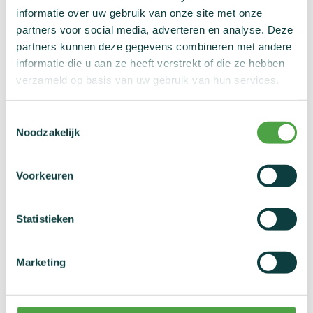
informatie over uw gebruik van onze site met onze
partners voor social media, adverteren en analyse. Deze
Stap 3: maak het jezelf gemakkelijk
partners kunnen deze gegevens combineren met andere
informatie die u aan ze heeft verstrekt of die ze hebben
verzameld op basis van uw gebruik van hun services.
Stap 4: bepaal waar er geprikt wordt
Toestemmingsselectie
Noodzakelijk
Stap 5: knelband nodig?
Voorkeuren
Stap 6: ontsmetten
Statistieken
Stap 7: bloedafname
Marketing
Stap 8: wondverzorging