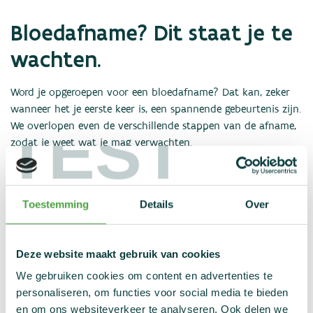
Nieuws
Bloedafname? Dit staat je te
Statistieken
Links
wachten.
Contact
Word je opgeroepen voor een bloedafname? Dat kan, zeker
wanneer het je eerste keer is, een spannende gebeurtenis zijn.
TEST
We overlopen even de verschillende stappen van de afname,
zodat je weet wat je mag verwachten.
De procedure van een
Toestemming
Details
Over
bloedafname
Deze website maakt gebruik van cookies
Stap 1: keuze van afnameset
We gebruiken cookies om content en advertenties te
personaliseren, om functies voor social media te bieden
en om ons websiteverkeer te analyseren. Ook delen we
Stap 2: keuze van opvangbuisjes