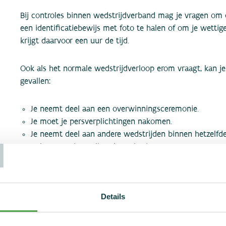
Bij controles binnen wedstrijdverband mag je vragen om d
een identificatiebewijs met foto te halen of om je wettige
krijgt daarvoor een uur de tijd.
Ook als het normale wedstrijdverloop erom vraagt, kan je
gevallen:
Je neemt deel aan een overwinningsceremonie.
Je moet je persverplichtingen nakomen.
T
Je neemt deel aan andere wedstrijden binnen hetzelfd
Je bent aan je cooling down bezig
Je hebt medische hulp nodig
Uitzonderlijke situaties die een uitstel rechtvaardigen, w
Details
verantwoordelijke controlearts.