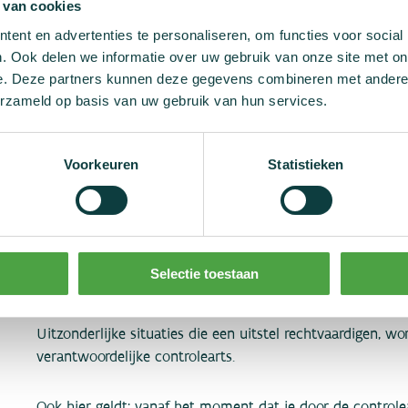
Belangrijk om te weten: vanaf het moment dat je door d
 van cookies
waarop de dopingtest is afgelopen, moet je onder permane
ent en advertenties te personaliseren, om functies voor social
. Ook delen we informatie over uw gebruik van onze site met on
e. Deze partners kunnen deze gegevens combineren met andere i
erzameld op basis van uw gebruik van hun services.
Je mag om uitstel vragen bij
wedstrijdverband
Voorkeuren
Statistieken
Ook buiten wedstrijdverband mag je vragen om de staalna
trainingssessie af te werken, om een identificatiebewijs 
vertegenwoordiger of begeleider erbij te halen. Je krijgt 
Selectie toestaan
nodig hebt, kan je staalname uitgesteld worden.
Uitzonderlijke situaties die een uitstel rechtvaardigen, w
verantwoordelijke controlearts.
Ook hier geldt: vanaf het moment dat je door de contro