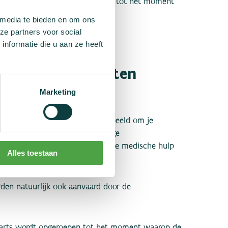
e controlearts wordt opgeroepen tot het moment
nt visueel toezicht blijven.
 media te bieden en om ons
ze partners voor social
nformatie die u aan ze heeft
 een controle buiten
Marketing
me even uit te stellen, bijvoorbeeld om je
met foto te halen of om je wettige
daarvoor een uur de tijd. Ook als je medische hulp
Alles toestaan
orden natuurlijk ook aanvaard door de
learts wordt opgeroepen tot het moment waarop de