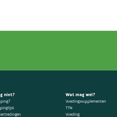
g niet?
Wat mag wel?
oping?
Voedingssupplementen
inglijst
TTN
ertredingen
Voeding