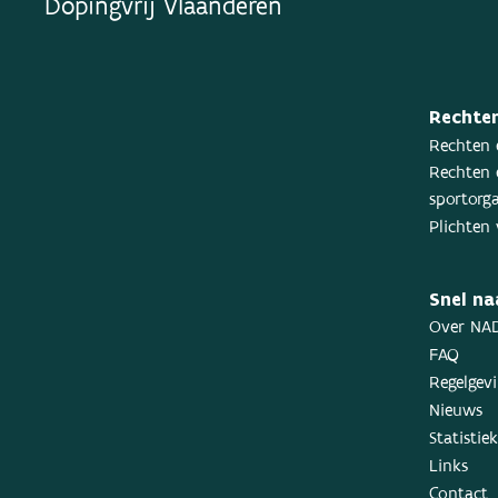
Dopingvrij Vlaanderen
Rechten
Rechten 
Rechten 
sportorga
Plichten 
Snel na
Over NA
FAQ
Regelgev
Nieuws
Statistie
Links
Contact