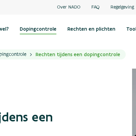
Over NADO
FAQ
Regelgeving
wel?
Dopingcontrole
Rechten en plichten
Too
Rechten tijdens een dopingcontrole
pingcontrole
ijdens een