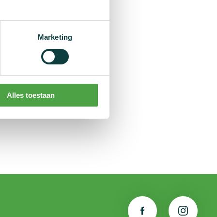
ar is nu al
Marketing
ngvrij.vlaanderen.
Alles toestaan