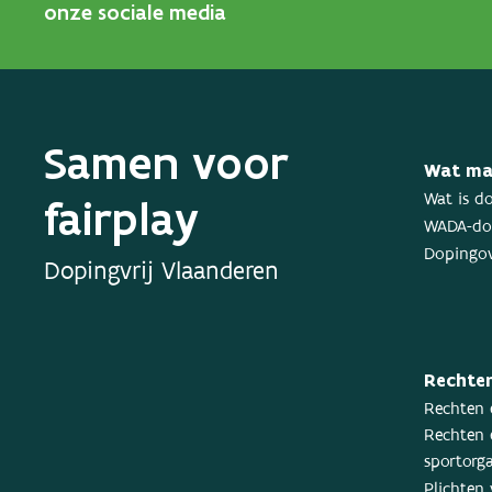
onze sociale media
Samen voor
Wat ma
fairplay
Wat is d
WADA-dop
Dopingov
Dopingvrij Vlaanderen
Rechten
Rechten 
Rechten 
sportorga
Plichten 