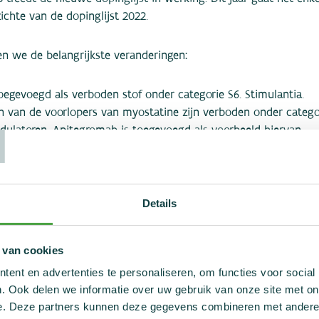
ichte van de dopinglijst 2022.
 we de belangrijkste veranderingen:
toegevoegd als verboden stof onder categorie S6. Stimulantia.
T
en van de voorlopers van myostatine zijn verboden onder categ
ulatoren. Apitegromab is toegevoegd als voorbeeld hiervan.
Mini-Golf Federation, WMF) is toegevoegd als sport waarbinnen
binnen wedstrijdverband
erboden zijn
.
buit
jn niet meer alleen binnen wedstrijdverband, maar nu ook
band
Details
verboden binnen de onderwatersport (World Under Water 
lines van freediving, spearfishing en target shooting.
 van cookies
edereen op de hoogte brengen dat vanaf 1 januari 2024 ook TR
ent en advertenties te personaliseren, om functies voor social
ermeld staan als verboden product. Het is dus aan iedereen aan
. Ook delen we informatie over uw gebruik van onze site met on
te bannen uit de medische begeleiding van alle sporters om in 
e. Deze partners kunnen deze gegevens combineren met andere i
ingen te komen te staan.