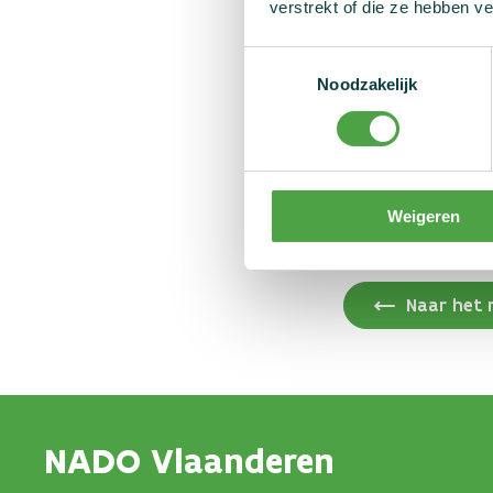
verstrekt of die ze hebben v
De volledige lijst 
Toestemmingsselectie
consulteerbaar op
Noodzakelijk
Vragen?
Heb je vragen naar 
Weigeren
Naar het 
NADO Vlaanderen