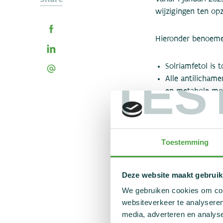
wijzigingen ten opz
Hieronder benoemen
Solriamfetol is 
TES
Alle antilicham
en metabole mod
Minigolf (World 
(Categorie P1) v
Bètablokkers zi
wedstrijdver
Toestemming
in alle subdiscip
Deze website maakt gebruik
We willen alvast i
We gebruiken cookies om cont
nieuwe lijst zal v
websiteverkeer te analyseren
Tramadol nu reeds 
media, adverteren en analys
‘positieve’ verrass