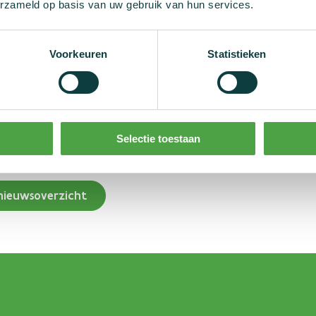
erzameld op basis van uw gebruik van hun services.
zal vanaf 1 januari 2023 gepubliceerd worden op onze website, ma
 de
Wada
-site.
Voorkeuren
Statistieken
aanleiding van dit bericht? Stuur dan een e-mail naar info@dopi
Selectie toestaan
nieuwsoverzicht