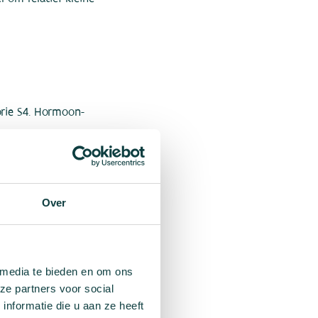
orie S4. Hormoon-
 bètablokkers
en
Over
Federation, CMAS)
AMADOL op de
 media te bieden en om ons
geraden om
ze partners voor social
2024 niet voor
nformatie die u aan ze heeft