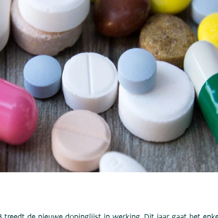
3 treedt de nieuwe dopinglijst in werking. Dit jaar gaat het enke