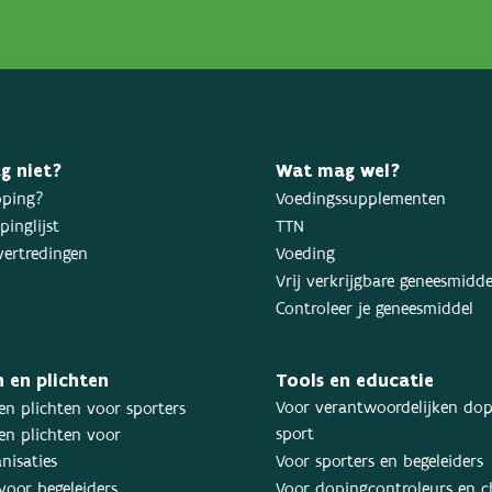
g niet?
Wat mag wel?
oping?
Voedingssupplementen
inglijst
TTN
ertredingen
Voeding
Vrij verkrijgbare geneesmidd
Controleer je geneesmiddel
 en plichten
Tools en educatie
Voor verantwoordelijken dop
en plichten voor sporters
sport
en plichten voor
nisaties
Voor sporters en begeleiders
voor begeleiders
Voor dopingcontroleurs en 