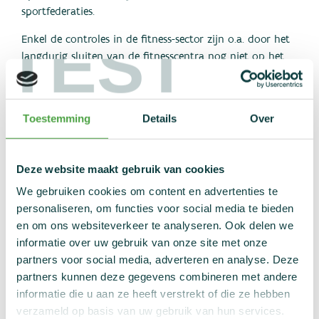
sportfederaties.
TEST
Enkel de controles in de fitness-sector zijn o.a. door het
langdurig sluiten van de fitnesscentra nog niet op het
peil van voordien, maar ook daar zal NADO Vlaanderen
de inspanningen opnieuw opdrijven, om ook in dat
segment van de georganiseerde sport de boodschap uit
Toestemming
Details
Over
te dragen dat doping geen plaats heeft in een gezonde
en faire sportbeleving.
Deze website maakt gebruik van cookies
Maar 2021 heeft NADO Vlaanderen ook als organisatie
voor uitdagingen gesteld, binnen een geest van
We gebruiken cookies om content en advertenties te
continuïteit en vernieuwing.
personaliseren, om functies voor social media te bieden
en om ons websiteverkeer te analyseren. Ook delen we
De regelgeving is noodzakelijkerwijze aangepast aan de
informatie over uw gebruik van onze site met onze
hernieuwde Code van het WADA. Hoewel de wijzigingen
partners voor social media, adverteren en analyse. Deze
vooral continuïteit beoogt met het bestaande kader,
partners kunnen deze gegevens combineren met andere
heeft het toch aanzienlijke inspanningen gevraagd om
informatie die u aan ze heeft verstrekt of die ze hebben
het kader aan te passen, waarbij het evenwicht en de
verzameld op basis van uw gebruik van hun services.
specifieke omstandigheden van het werkveld binnen