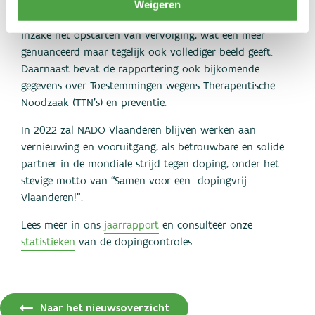
meerdere zaken toegevoegd. De resultaten van de
Weigeren
dopingcontroles zelf, zijn aangevuld met kernstatistieken
inzake het opstarten van vervolging, wat een meer
genuanceerd maar tegelijk ook vollediger beeld geeft.
Daarnaast bevat de rapportering ook bijkomende
gegevens over Toestemmingen wegens Therapeutische
Noodzaak (TTN’s) en preventie.
In 2022 zal NADO Vlaanderen blijven werken aan
vernieuwing en vooruitgang, als betrouwbare en solide
partner in de mondiale strijd tegen doping, onder het
stevige motto van “Samen voor een dopingvrij
Vlaanderen!”.
Lees meer in ons
jaarrapport
en consulteer onze
statistieken
van de dopingcontroles.
Naar het nieuwsoverzicht