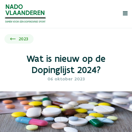
Me
Wat mag niet?
Wat mag wel?
2023
Dopingcontrole
Rechten en plichten
Wat is nieuw op de
Tools en educatie
Dopinglijst 2024?
06 oktober 2023
Meldpunt dopingmisbruik
Over NADO
FAQ
Regelgeving