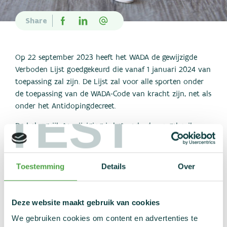
Nieuws
Statistieken
Share
Links
Contact
Op 22 september 2023 heeft het WADA de gewijzigde
Verboden Lijst goedgekeurd die vanaf 1 januari 2024 van
toepassing zal zijn. De Lijst zal voor alle sporten onder
de toepassing van de WADA-Code van kracht zijn, net als
TEST
onder het Antidopingdecreet.
De belangrijkste wijziging is het verbod van gebruik
Tramadol
binnen wedstrijdverband van
. De stof is
verboden binnen wedstrijdverband en mag niet meer
aangetroffen worden in een urinestaal dat binnen
Toestemming
Details
Over
wedstrijd is afgenomen. Geneesmiddelen die de stof
bevatten, kunnen verschillen in merknaam (Tramadol,
Tradonal, Contramal…).Gebruik buiten wedstrijdverband
Deze website maakt gebruik van cookies
blijft toegelaten, maar 24u voor de start van de ‘binnen
We gebruiken cookies om content en advertenties te
wedstrijd-periode’ (middernacht van de wedstrijddag)