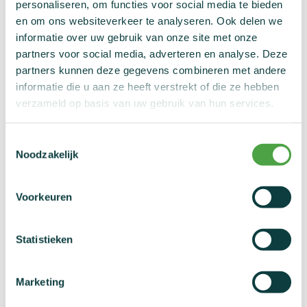
personaliseren, om functies voor social media te bieden
wordt afgeraden nog Tramadol te gebruiken, gezien dit
en om ons websiteverkeer te analyseren. Ook delen we
kan leiden tot een positief staal bij een
informatie over uw gebruik van onze site met onze
wedstrijdcontrole. Indien dit 24u voor de wedstrijd
partners voor social media, adverteren en analyse. Deze
medisch gezien aangewezen is, dient een TTN
partners kunnen deze gegevens combineren met andere
aangevraagd te worden (elitesporters) of kan een
informatie die u aan ze heeft verstrekt of die ze hebben
retroactieve TTN nodig zijn.
verzameld op basis van uw gebruik van hun services.
Toestemmingsselectie
Een andere wijziging is dat het doneren van plasma of
Noodzakelijk
componenten van plasma via plasmaferese in een
geregistreerd afnamecentrum niet langer verboden is
Voorkeuren
onder het verbod om bloed of delen van bloed toe te
dienen of te herintroduceren in het bloed. Voor de
duidelijkheid: het doneren van volledig bloed is geen
Statistieken
verboden methode, en dus toegelaten, maar moet
gemeld worden bij een dopingcontrole middels
bloedafname.
Marketing
De andere wijzigingen zijn eerder van detailmatige en