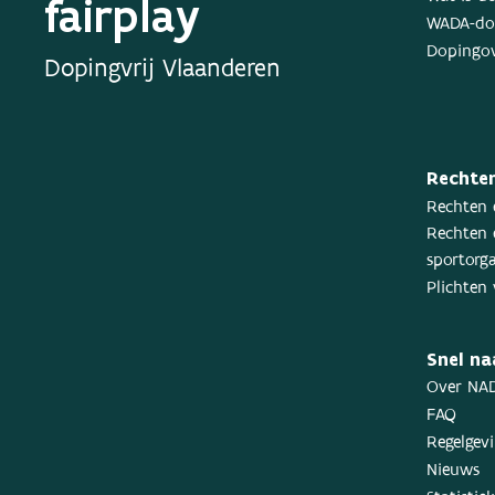
fairplay
WADA-dop
Dopingov
Dopingvrij Vlaanderen
Rechten
Rechten 
Rechten 
sportorga
Plichten 
Snel na
Over NA
FAQ
Regelgev
Nieuws