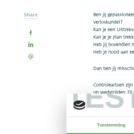
Share
Ben jij gepassionee
verloskunde)?
Kan je een Uittreks
Kan je je plan trek
Heb jij bovendien 
Heb je nood aan een
Dan ben jij missch
TES
Controleartsen zij
op wedstrijden. Zi
de dopingcontrole. 
Per controle, die 
onkostenvergoeding
Toestemming