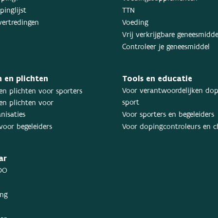
inglijst
TTN
ertredingen
Voeding
Vrij verkrijgbare geneesmidd
Controleer je geneesmiddel
 en plichten
Tools en educatie
Voor verantwoordelijken dop
en plichten voor sporters
sport
en plichten voor
nisaties
Voor sporters en begeleiders
voor begeleiders
Voor dopingcontroleurs en 
ar
DO
ing