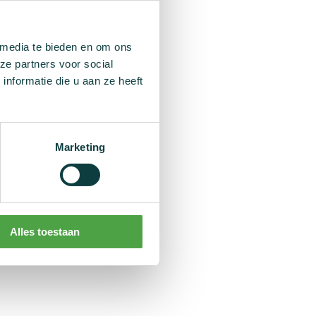
anderen voor
eer je kandidaat te
en (het tabblad
 media te bieden en om ons
ze partners voor social
nformatie die u aan ze heeft
or een opleiding.
 een theoretische
Marketing
alve dag).
 van een
volgende
de aanvraag voor
Afhankelijk van het
Alles toestaan