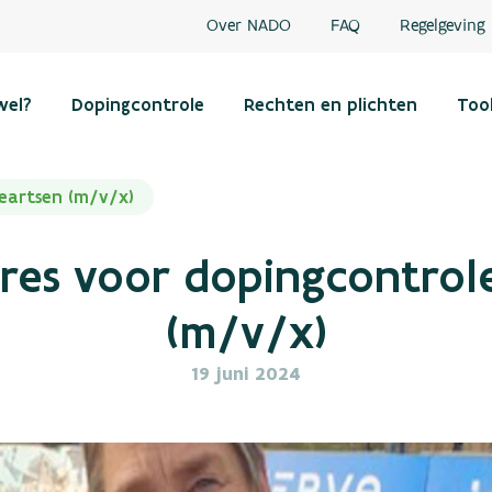
Over NADO
FAQ
Regelgeving
wel?
Dopingcontrole
Rechten en plichten
Too
eartsen (m/v/x)
res voor dopingcontrol
(m/v/x)
19 juni 2024