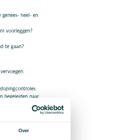
e genees- heel- en
en) voorleggen?
ad te gaan?
 vervoegen.
 dopingcontroles
en begeleiden naar
procedures uit.
en
nkosten.
Over