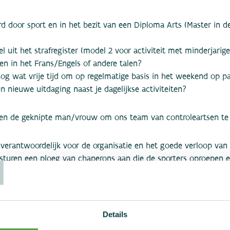
rd door sport en in het bezit van een Diploma Arts (Master in d
el uit het strafregister (model 2 voor activiteit met minderjarig
ken in het Frans/Engels of andere talen?
nog wat vrije tijd om op regelmatige basis in het weekend op p
 nieuwe uitdaging naast je dagelijkse activiteiten?
ien de geknipte man/vrouw om ons team van controleartsen te
T
n verantwoordelijk voor de organisatie en het goede verloop van
j sturen een ploeg van chaperons aan die de sporters oproepen 
Tenslotte voeren zijn de controle nauwgezet en volgens geijkte 
gemiddeld ongeveer een halve dag in beslag neemt, ontvang je e
 van 409.78 euro alsook je eventueel gemaakte verplaatsingso
Details