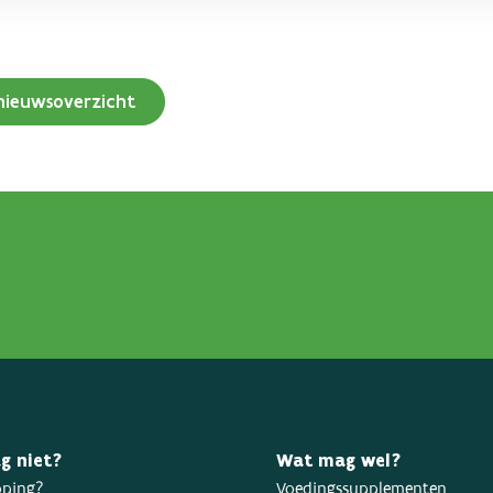
nieuwsoverzicht
g niet?
Wat mag wel?
oping?
Voedingssupplementen