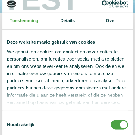
Nieuws
Statistieken
Share
Toestemming
Details
Over
Links
Contact
Er zijn weinig in het oog springende wijzigingen
aangekondigd voor 2026. De meest opvallende
Deze website maakt gebruik van cookies
toevoeging is het verbod op het gebruik van
We gebruiken cookies om content en advertenties te
herademingssystemen of apparatuur om koolmonoxide
personaliseren, om functies voor social media te bieden
toe te dienen (M1.4). Een uitzondering is als dit wordt
en om ons websiteverkeer te analyseren. Ook delen we
uitgevoerd als een diagnostische procedure onder
informatie over uw gebruik van onze site met onze
toezicht van een medisch of wetenschappelijk
partners voor social media, adverteren en analyse. Deze
professional.
partners kunnen deze gegevens combineren met andere
informatie die u aan ze heeft verstrekt of die ze hebben
Verdere wijzigingen zijn minimaal en hebben weinig of
verzameld op basis van uw gebruik van hun services.
geen invloed op de Belgische situatie.
Monitoringprogramma
Toestemmingsselectie
Noodzakelijk
Naast de Dopinglijst publiceert WADA ook een jaarlijks