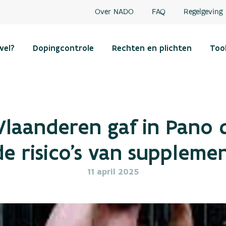
Over NADO
FAQ
Regelgeving
wel?
Dopingcontrole
Rechten en plichten
Too
laanderen gaf in Pano 
 de risico’s van suppleme
11 april 2025