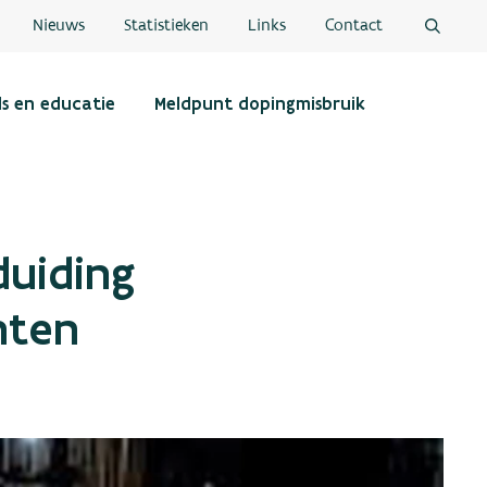
Nieuws
Statistieken
Links
Contact
ls en educatie
Meldpunt dopingmisbruik
duiding
nten