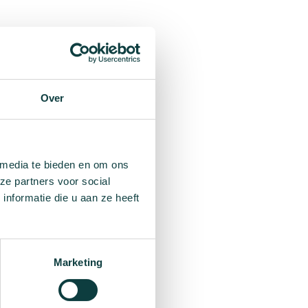
e jongeren in de
rden in 3 van de 10
Over
 dopingcontrole van
 media te bieden en om ons
ze partners voor social
nformatie die u aan ze heeft
Marketing