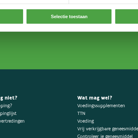
Selectie toestaan
g niet?
Wat mag wel?
oping?
Voedingssupplementen
inglijst
TTN
ertredingen
Voeding
Vrij verkrijgbare geneesmidd
Controleer je geneesmiddel