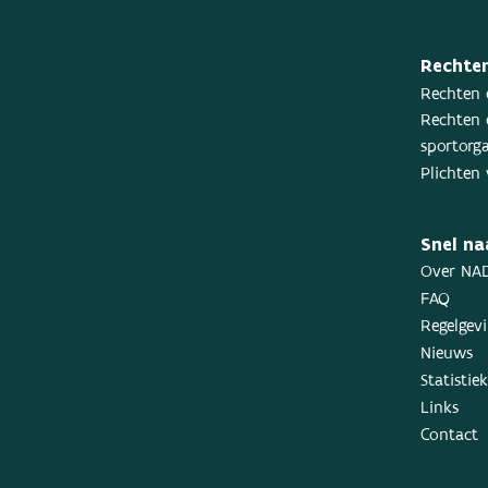
Rechten
Rechten 
Rechten 
sportorga
Plichten 
Snel na
Over NA
FAQ
Regelgev
Nieuws
Statistie
Links
Contact