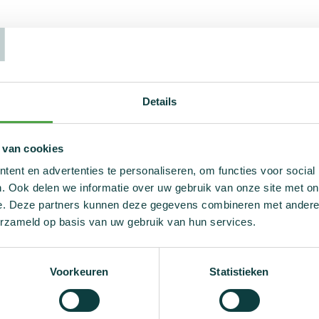
T
Sterke spieren
 VRT de reportage
uit. Ze onderzochten erin ho
iale media naar het gebruik van supplementen gelokt worden.
plementen is evenwel niet zonder risico’s. In de uitzending we
Details
ten verboden stoffen aangetroffen. Pano volgde eveneens een
 een fitnesszaak.
 van cookies
ng opnieuw bekijken via VRTmax.
ent en advertenties te personaliseren, om functies voor social
. Ook delen we informatie over uw gebruik van onze site met on
e. Deze partners kunnen deze gegevens combineren met andere i
erzameld op basis van uw gebruik van hun services.
april 2025 om 20:47 | VRT MAX
Voorkeuren
Statistieken
nieuwsoverzicht