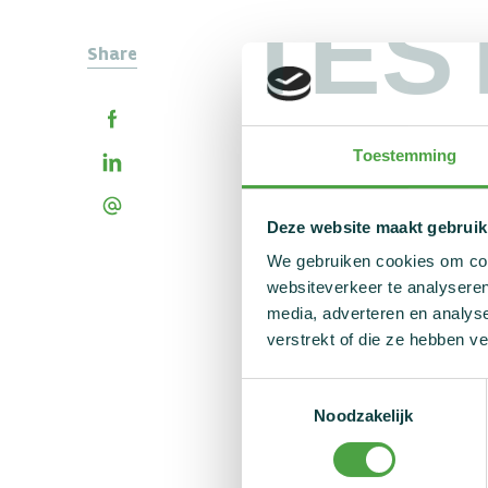
TES
Share
Op 9 april zond de
fitness via de soc
Het gebruik van sup
Toestemming
onderzochte produc
Nado Vlaanderen in
Deze website maakt gebruik
Je kan de afleveri
We gebruiken cookies om cont
websiteverkeer te analyseren
media, adverteren en analys
verstrekt of die ze hebben v
Pano - woensdag 9 
Toestemmingsselectie
Noodzakelijk
Naar het 