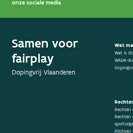
onze sociale media
Samen voor
Wat ma
fairplay
Wat is d
WADA-dop
Dopingov
Dopingvrij Vlaanderen
Rechten
Rechten 
Rechten 
sportorga
Plichten 