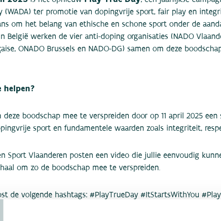
(WADA) ter promotie van dopingvrije sport, fair play en integrite
ans om het belang van ethische en schone sport onder de aanda
 In België werken de vier anti-doping organisaties (NADO Vlaan
ise, ONADO Brussels en NADO-DG) samen om deze boodschap k
e helpen?
m deze boodschap mee te verspreiden door op 11 april 2025 een 
pingvrije sport en fundamentele waarden zoals integriteit, respe
 Sport Vlaanderen posten een video die jullie eenvoudig kunn
erhaal om zo de boodschap mee te verspreiden.
T
post de volgende hashtags: #PlayTrueDay #ItStartsWithYou #Pl