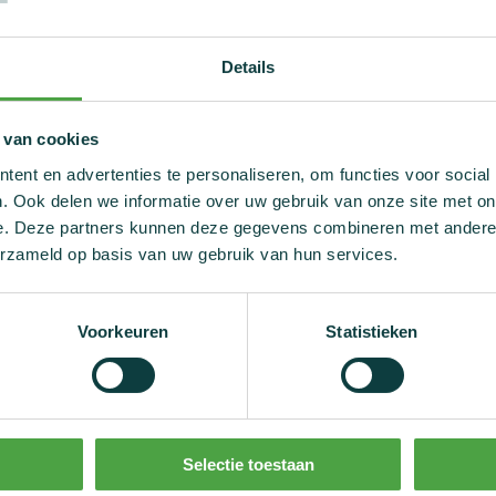
en ook zelf aan de slag
Details
p van dit jaar is:
 van cookies
het start bij jou."
ent en advertenties te personaliseren, om functies voor social
. Ook delen we informatie over uw gebruik van onze site met on
len:
e. Deze partners kunnen deze gegevens combineren met andere i
erzameld op basis van uw gebruik van hun services.
toolkit met overlays, badges en andere visuals om jullie op weg
volgende link:
Voorkeuren
Statistieken
ebrating Clean Sport Together | World Anti Doping Agency
eerdere campagnes:
Selectie toestaan
yTrueDay