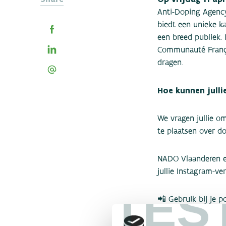
Anti-Doping Agency 
biedt een unieke k
een breed publiek.
Communauté França
dragen.
Hoe kunnen julli
We vragen jullie o
te plaatsen over do
NADO Vlaanderen en
jullie Instagram-v
TES
📲 Gebruik bij je 
#PlayTrueDay25