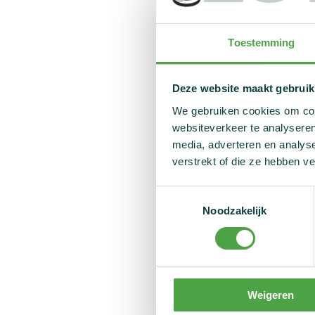
Maar jullie kunn
Toestemming
📢 De kernboodscha
Deze website maakt gebruik
"Dopingvrije sport, 
We gebruiken cookies om cont
websiteverkeer te analyseren
🎨 Handige materia
media, adverteren en analys
verstrekt of die ze hebben v
WADA voorziet een 
beschikbaar via de 
Toestemmingsselectie
Noodzakelijk
Play True Day: Cel
📸 Inspiratie van 
Weigeren
🔗 Instagram #Pla