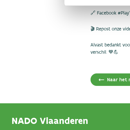
🔗 Facebook #Play
🎬 Repost onze vid
Alvast bedankt voo
verschil. 💙💪
Naar het 
NADO Vlaanderen