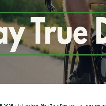
il 2025
Play True Day
is het opnieuw
, een jaarlijkse campa