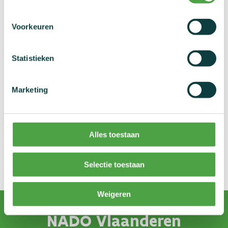
kampioenschappen;
hij neemt deel aan een ploegsport in een competitie
Voorkeuren
waarbij de meerderheid van de ploegen die aan de
competitie deelnemen, bestaat uit sporters als
vermeld in punt a), b) of c);"
Statistieken
Marketing
Alles toestaan
Selectie toestaan
Weigeren
NADO Vlaanderen