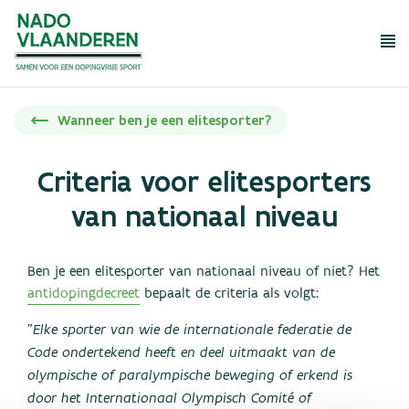
Me
Wat mag niet?
Wat mag wel?
Wanneer ben je een elitesporter?
Dopingcontrole
Rechten en plichten
Criteria voor elitesporters
Tools en educatie
van nationaal niveau
Meldpunt dopingmisbruik
Ben je een elitesporter van nationaal niveau of niet? Het
antidopingdecreet
bepaalt de criteria als volgt:
Over NADO
"Elke sporter van wie de internationale federatie de
FAQ
Code ondertekend heeft en deel uitmaakt van de
olympische of paralympische beweging of erkend is
Regelgeving
door het Internationaal Olympisch Comité of