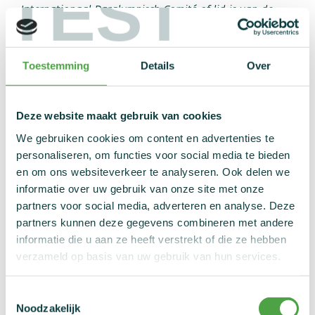
TEST
Nieuws
Internationaal Paralympisch Comité of lid is van de
Global Association of InternationalSports Federations
Statistieken
(GAISF), die geen elitesporter van internationaal niveau
Links
is, en die aan een of meer van de volgende criteria
Toestemming
Details
Over
Contact
voldoet:
hij neemt regelmatig deel aan internationale
Deze website maakt gebruik van cookies
wedstrijden van hoog niveau;
We gebruiken cookies om content en advertenties te
hij beoefent zijn sportdiscipline als voornaamste
personaliseren, om functies voor social media te bieden
bezoldigde activiteit, in de hoogste categorie of de
en om ons websiteverkeer te analyseren. Ook delen we
hoogste nationale competitie van de betreffende
informatie over uw gebruik van onze site met onze
discipline;
partners voor social media, adverteren en analyse. Deze
hij is geselecteerd voor of heeft in de voorbije twaalf
partners kunnen deze gegevens combineren met andere
maanden deelgenomen aan een of meer van de
informatie die u aan ze heeft verstrekt of die ze hebben
volgende evenementen in de hoogste
verzameld op basis van uw gebruik van hun services.
competitiecategorie van de desbetreffende discipline:
Olympische Spelen, Paralympische Spelen,
Toestemmingsselectie
wereldkampioenschappen, Europese
Noodzakelijk