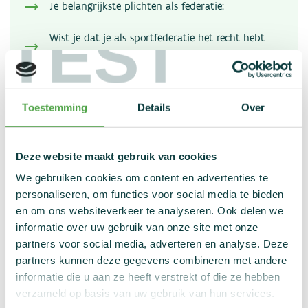
Je belangrijkste plichten als federatie:
TEST
Wist je dat je als sportfederatie het recht hebt
om dopingcontroles te laten uitvoeren?
Je belangrijkste plichten als
Toestemming
Details
Over
federatie:
Deze website maakt gebruik van cookies
Je hebt meldingsplicht voor wedstrijden
We gebruiken cookies om content en advertenties te
personaliseren, om functies voor social media te bieden
Je zorgt voor een dopingcontrolestation
en om ons websiteverkeer te analyseren. Ook delen we
informatie over uw gebruik van onze site met onze
partners voor social media, adverteren en analyse. Deze
Je werkt spontaan mee aan dopingcontroles
partners kunnen deze gegevens combineren met andere
informatie die u aan ze heeft verstrekt of die ze hebben
verzameld op basis van uw gebruik van hun services.
Je zorgt ervoor dat sancties nageleefd