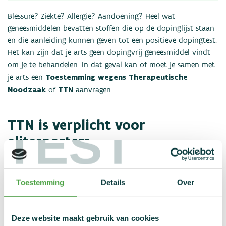
Blessure? Ziekte? Allergie? Aandoening? Heel wat
geneesmiddelen bevatten stoffen die op de dopinglijst staan
en die aanleiding kunnen geven tot een positieve dopingtest.
Het kan zijn dat je arts geen dopingvrij geneesmiddel vindt
om je te behandelen. In dat geval kan of moet je samen met
Toestemming wegens Therapeutische
je arts een
Noodzaak
TTN
of
aanvragen.
TTN is verplicht voor
TEST
elitesporters
moet
Ben je een
elitesporter van nationaal niveau
, dan
je op
voorhand (proactief) een TTN aanvragen als je een
Toestemming
Details
Over
geneesmiddel met een verboden stof wordt voorgeschreven.
Je mag het geneesmiddel overigens pas beginnen te
gebruiken nadat de TTN-commissie van NADO Vlaanderen je
Deze website maakt gebruik van cookies