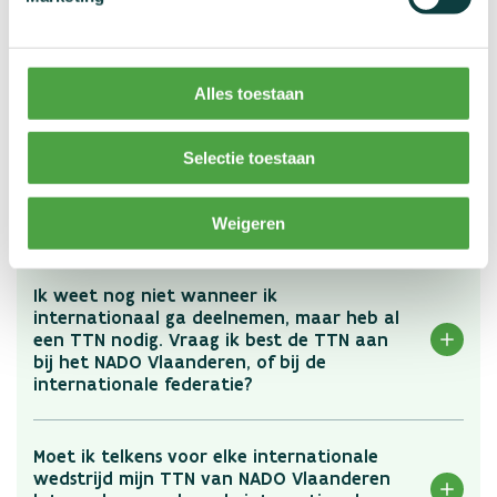
wordt voorgeschreven. Het grote verschil is dat je je aanvraag
niet indient bij NADO Vlaanderen, maar bij je internationale
sportfederatie.
Alles toestaan
Selectie toestaan
Veel gestelde vragen mbt TTN
Weigeren
Ik weet nog niet wanneer ik
internationaal ga deelnemen, maar heb al
een TTN nodig. Vraag ik best de TTN aan
bij het NADO Vlaanderen, of bij de
internationale federatie?
Moet ik telkens voor elke internationale
wedstrijd mijn TTN van NADO Vlaanderen