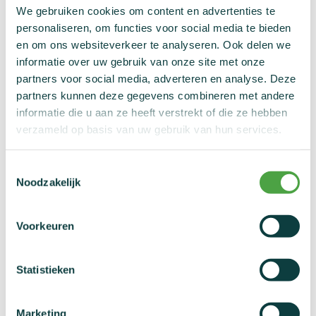
de toestemming heeft gegeven.
We gebruiken cookies om content en advertenties te
personaliseren, om functies voor social media te bieden
Bij elitesporters wordt een TTN enkel in hoogst uitzonderlijke
en om ons websiteverkeer te analyseren. Ook delen we
retroactief
en noodzakelijke gevallen
gegeven, bijvoorbeeld
informatie over uw gebruik van onze site met onze
bij een spoedbehandeling of behandeling van een acute
partners voor social media, adverteren en analyse. Deze
medische aandoening.
partners kunnen deze gegevens combineren met andere
Het is dus de TTN-commissie van NADO Vlaanderen die
informatie die u aan ze heeft verstrekt of die ze hebben
bepaalt of de verboden stof gebruikt mag worden of niet.
verzameld op basis van uw gebruik van hun services.
Neem je deel aan een internationale wedstrijd, dan dien je je
aanvraag in bij je internationale federatie. Heb je een geldige
Toestemmingsselectie
TTN van NADO Vlaanderen, dan wordt die automatisch ook
Noodzakelijk
erkend door andere NADO's.
Let op: de erkenning van een TTN tussen een internationale
Voorkeuren
federatie en een NADO moet je wel aanvragen.
Ben je een
elitesporter van internationaal niveau
, dan ben je
Statistieken
moet
onderhevig aan dezelfde regels en
je ook een TTN
aanvragen als je een geneesmiddel met een verboden stof
Marketing