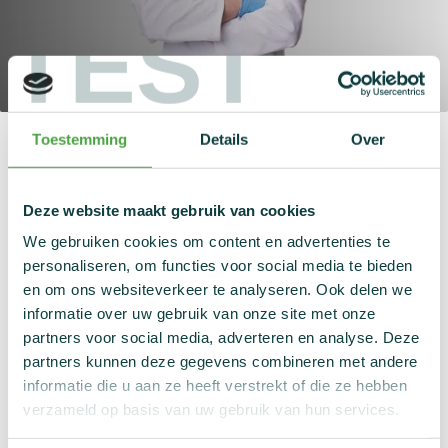
Nieuws
TEST
Statistieken
Links
Contact
Er zijn slechts een paar instanties bevoegd om
Toestemming
Details
Over
NADO
dopingcontroles in Vlaanderen uit te voeren:
Vlaanderen
nationale en internationale
, je
sportfederatie
ITA
en
(het International Testing
Deze website maakt gebruik van cookies
Agency). NADO Vlaanderen kan overigens niet enkel in
We gebruiken cookies om content en advertenties te
Vlaanderen testen: elitesporters die onder onze
personaliseren, om functies voor social media te bieden
bevoegdheid vallen kunnen ook in het buitenland
en om ons websiteverkeer te analyseren. Ook delen we
gecontroleerd worden.
informatie over uw gebruik van onze site met onze
partners voor social media, adverteren en analyse. Deze
Erkend dopingcontroleur
partners kunnen deze gegevens combineren met andere
informatie die u aan ze heeft verstrekt of die ze hebben
verzameld op basis van uw gebruik van hun services.
In Vlaanderen is het zo dat een dopingcontrole altijd
uitgevoerd wordt door of onder de verantwoordelijkheid