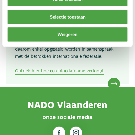
disciplinair dossier opgesteld worden.
Selectie toestaan
Het is de bedoeling dat elke sporter slechts één
biologisch paspoort heeft waarin alle
Weigeren
testresultaten (zowel nationaal als internationaal)
verzameld worden. Een biologisch paspoort kan
daarom enkel opgesteld worden in samenspraak
met de betrokken internationale federatie.
Ontdek hier hoe een bloedafname verloopt
NADO Vlaanderen
onze sociale media