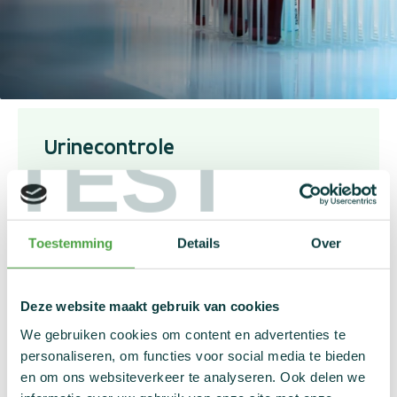
Nieuws
Statistieken
Links
Contact
TEST
Urinecontrole
Een urinecontrole is de standaardcontrole. Sporters
leveren een urinestaal af dat vervolgens verdeeld
wordt over een A-staal voor de analyse en een B-
Toestemming
Details
Over
staal voor een mogelijke tegenanalyse.
Ontdek hier hoe een urinecontrole verloopt
Deze website maakt gebruik van cookies
We gebruiken cookies om content en advertenties te
personaliseren, om functies voor social media te bieden
en om ons websiteverkeer te analyseren. Ook delen we