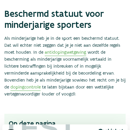
Nieuws
Beschermd statuut voor
Statistieken
Links
minderjarige sporters
Contact
Als minderjarige heb je in de sport een beschermd statuut.
Dat wil echter niet zeggen dat je je niet aan dezelfde regels
moet houden. In de
antidopingwetgeving
wordt de
bescherming als minderjarige voornamelijk vertaald in
lichtere bestraffingen bij inbreuken of in mogelijk
verminderde aansprakelijkheid bij de beoordeling ervan.
Bovendien heb je als minderjarige sowieso het recht om je bij
de
dopingcontrole
te laten bijstaan door een wettelijke
vertegenwoordiger (ouder of voogd).
TEST
Op deze pagina