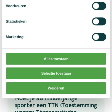
open categorie (zonder beperking van leeftijd).
Voorkeuren
Statistieken
Wat zijn je rechten tijdens een
controle?
Marketing
Als sporter heb je tijdens dopingcontroles een
aantal duidelijk vastgelegde rechten en plichten.
Alles toestaan
Wist jij bijvoorbeeld dat je je kan laten
vergezellen? Of dat je kan vragen om uitstel?
Selectie toestaan
Weigeren
Moet je als minderjarige
sporter een TTN (Toestemming