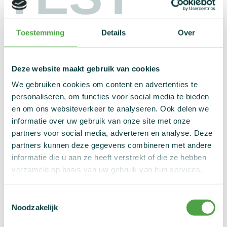
Wanneer ben je beschermd?
Toestemming
Details
Over
Wat zijn je rechten tijdens een controle?
Deze website maakt gebruik van cookies
Moet je als minderjarige sporter een TTN
(Toestemming wegens Therapeutische
We gebruiken cookies om content en advertenties te
Noodzaak) aanvragen?
personaliseren, om functies voor social media te bieden
en om ons websiteverkeer te analyseren. Ook delen we
informatie over uw gebruik van onze site met onze
partners voor social media, adverteren en analyse. Deze
Wanneer ben je beschermd?
partners kunnen deze gegevens combineren met andere
informatie die u aan ze heeft verstrekt of die ze hebben
Je bent als minderjarige een beschermd persoon als je...
verzameld op basis van uw gebruik van hun services.
... jonger bent dan 16 jaar.
... jonger bent dan 18 jaar en niet opgenomen bent in een
Toestemmingsselectie
geregistreerde doelgroep (RTP). Je hebt ook nog nooit
Noodzakelijk
deelgenomen aan een internationaal evenement in de